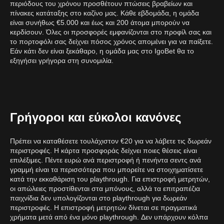
περιόδους του χρόνου προσθέτουν πτώσεις βραβείων και
πίνακες κατάταξης στο καζίνο μας. Κάθε εβδομάδα, η ομάδα
είναι συνήθως €5.000 και έως και 200 άτομα μπορούν να
κερδίσουν. Όλες οι προσφορές εμφανίζονται στο προφίλ σας και
το πορτοφόλι σας δείχνει πόσος χρόνος απομένει για να παίξετε.
Εάν κάτι δεν είναι ξεκάθαρο, η ομάδα μας στο IgoBet θα το
εξηγήσει γρήγορα στη συνομιλία.
Γρήγοροι και εύκολοι κανόνες
Πρέπει να καταθέσετε τουλάχιστον €20 για να λάβετε τις δωρεάν
περιστροφές. Η κάρτα προσφοράς δείχνει ποιες θέσεις είναι
επιλέξιμες. Πέντε ευρώ ανά περιστροφή ή πενήντα σεντς ανά
γραμμή είναι τα περισσότερα που μπορείτε να στοιχηματίσετε
κατά την εκκαθάριση του playthrough. Για επιστροφή μετρητών,
οι απώλειες προστίθενται στα μπόνους, αλλά τα επιτραπέζια
παιχνίδια δεν υπολογίζονται στο playthrough για δωρεάν
περιστροφές. Η επιστροφή μετρητών δίνεται σε πραγματικά
χρήματα μετά από ένα μόνο playthrough. Δεν υπάρχουν κόλπα