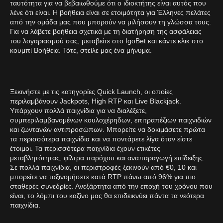
ταυτότητα για να βεβαιωθούμε ότι ο ιδιοκτήτης είναι αυτός που
λένε ότι είναι. Η βοήθεια είναι σε ετοιμότητα για Έλληνες πελάτες
από την ομάδα μας που μπορούν να μιλήσουν τη γλώσσα τους.
Για να λάβετε βοήθεια σχετικά με τη διατήρηση της ασφάλειας
του λογαριασμού σας, μεταβείτε στο IgoBet και κάντε κλικ στο
κουμπί Βοήθεια. Τότε, στείλε μας ένα μήνυμα.
Ξεκινήστε με τις κατηγορίες Quick Launch, οι οποίες
περιλαμβάνουν Jackpots, High RTP και Live Blackjack.
Υπάρχουν πολλά παιχνίδια για να διαλέξετε,
συμπεριλαμβανομένων κουλοχέρηδων, επιτραπέζιων παιχνιδιών
και ζωντανών αντιπροσώπων. Μπορείτε να δοκιμάσετε πρώτα
τα περισσότερα παιχνίδια και να ποντάρετε λίγα όταν είστε
έτοιμοι. Τα περισσότερα παιχνίδια έχουν ετικέτες
μεταβλητότητας, φίλτρα παρόχου και αναπαραγωγή επίδειξης.
Σε πολλά παιχνίδια, οι περιστροφές ξεκινούν από €0, 10 και
μπορείτε να ταξινομήσετε κατά RTP πάνω από 96% για πιο
σταθερές συνεδρίες. Ανεξάρτητα από την εποχή του χρόνου που
είναι, το λόμπι του καζίνο μας θα επιδεικνύει πάντα τα νεότερα
παιχνίδια.