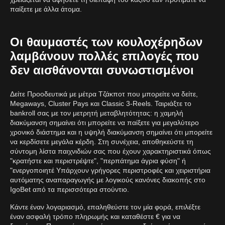
παίξετε με άλλα άτομα.
Οι θαυμαστές των κουλοχέρηδων
λαμβάνουν πολλές επιλογές που
δεν αισθάνονται συνωστισμένοι
Δείτε Προοδευτικά με μέτρα Τζάκποτ που μπορείτε να δείτε,
Megaways, Cluster Pays και Classic 3-Reels. Ταιριάξτε το
bankroll σας με τον μετρητή μεταβλητότητας: η χαμηλή
διακύμανση σημαίνει ότι μπορείτε να παίξετε για μεγαλύτερο
χρονικό διάστημα και η υψηλή διακύμανση σημαίνει ότι μπορείτε
να κερδίσετε μεγάλα κέρδη. Στη συνέχεια, αποθηκεύστε τη
σύντομη λίστα παιχνιδιών σας που έχουν χαρακτηριστικά όπως
"κρατήστε και περιστρέψτε", "περπάτημα άγρια φύση" ή
"ενεργοποιητέ Υπάρχουν γρήγορες περιστροφές και χειριστήρια
αυτόματης αναπαραγωγής με λογικούς κανόνες διακοπής στο
IgoBet από τα περισσότερα στούντιο.
Κάντε έναν λογαριασμό, επαληθεύστε τον μία φορά, επιλέξτε
έναν ασφαλή τρόπο πληρωμής και καταθέστε € για να