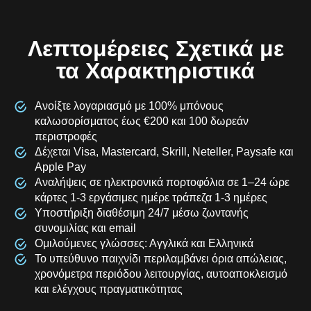
Λεπτομέρειες Σχετικά με
τα Χαρακτηριστικά
Ανοίξτε λογαριασμό με 100% μπόνους
καλωσορίσματος έως €200 και 100 δωρεάν
περιστροφές
Δέχεται Visa, Mastercard, Skrill, Neteller, Paysafe και
Apple Pay
Αναλήψεις σε ηλεκτρονικά πορτοφόλια σε 1–24 ώρε
κάρτες 1-3 εργάσιμες ημέρε τράπεζα 1-3 ημέρες
Υποστήριξη διαθέσιμη 24/7 μέσω ζωντανής
συνομιλίας και email
Ομιλούμενες γλώσσες: Αγγλικά και Ελληνικά
Το υπεύθυνο παιχνίδι περιλαμβάνει όρια απώλειας,
χρονόμετρα περιόδου λειτουργίας, αυτοαποκλεισμό
και ελέγχους πραγματικότητας