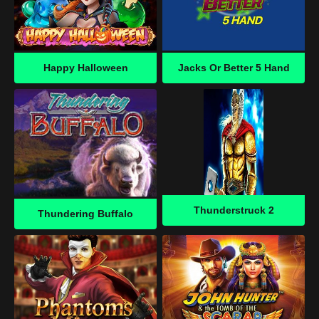
Παίξτε σε Android, Ios και άλλες συσκευές με την
επίσημη εφαρμογή μας για κινητά
Αποκτήστε Vip Access σε Ειδικές Ανταμοιβές
Happy Halloween
Jacks Or Better 5 Hand
Ασφαλείς πληρωμές και προστασία παικτών στο IgoBet
Όρια, Έλεγχος Κινδύνων, Και Η Πολιτική 18+ Για
Υπεύθυνο Παιχνίδι
Επαλήθευση
Προσφορές, Playthrough και δομή χαρτοφυλακίου
Έλεγχος των χρημάτων σας
King Colossus
Thundering Buffalo
Κανόνες Απόσυρσης