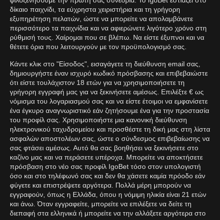
δίκαιο παιχνίδι, τα εύχρηστα χειριστήρια και τη γρήγορη
εξυπηρέτηση πελατών, ώστε να μπορείτε να απολαμβάνετε
περισσότερο τα παιχνίδια και να αφιερώνετε λιγότερο χρόνο στη
ρύθμισή τους. Χαίρομαι που σε βλέπω. Να είστε έξυπνοι και να
θέτετε όρια που λειτουργούν με τον προϋπολογισμό σας.
Κάντε κλικ στο "Είσοδος", εισαγάγετε τη διεύθυνση email σας,
δημιουργήστε έναν ισχυρό κωδικό πρόσβασης και επιβεβαιώστε
ότι είστε τουλάχιστον 18 ετών για να χρησιμοποιήσετε τη
γρήγορη εγγραφή μας για να ξεκινήσετε αμέσως. Επιλέξτε € ως
νόμισμα του λογαριασμού σας και να είστε έτοιμοι να εμφανίσετε
ένα έγκυρο αναγνωριστικό εάν ζητήσουμε ένα για την προστασία
του προφίλ σας. Χρησιμοποιήστε μια κανονική διεύθυνση
ηλεκτρονικού ταχυδρομείου και προσθέστε τη δική μας στη λίστα
ασφαλών αποστολέων σας, ώστε ο σύνδεσμος επιβεβαίωσης να
σας φτάσει αμέσως. Αυτό θα σας βοηθήσει να ξεκινήσετε στο
καζίνο μας και να περάσετε υπέροχα. Μπορείτε να αποκτήσετε
πρόσβαση στο νέο σας προφίλ IgoBet τόσο στον υπολογιστή
όσο και στο τηλέφωνό σας και δεν θα χάσετε καμία πρόοδο εάν
φύγετε και επιστρέψετε αργότερα. Πολλά μέρη μπορούν να
εγγραφούν, όπως η Ελλάδα, όπου η νόμιμη ηλικία είναι 21 ετών
και άνω. Όταν εγγραφείτε, μπορείτε να επιλέξετε να δείτε τη
διεπαφή στα ελληνικά ή μπορείτε να την αλλάξετε αργότερα στο