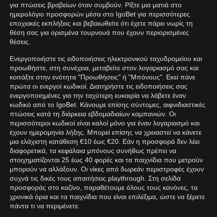
για πτώσεις βραβείων όταν συμβούν. Ρίξτε μια ματιά στο
ημερολόγιο προσφορών μέσα στο IgoBet για περισσότερες
εποχιακές εκπλήξεις και βεβαιωθείτε ότι έχετε πάρει νωρίς τη
θέση σας για ορισμένα τουρνουά που έχουν περιορισμένες
θέσεις.
Ενεργοποιήστε τις ειδοποιήσεις ηλεκτρονικού ταχυδρομείου και
προωθήστε, στη συνέχεια, μεταβείτε στον λογαριασμό σας και
κοιτάξτε στην ενότητα "Προωθήσεις" ή "Μπόνους". Εκεί πάνε
πρώτα οι ενεργοί κωδικοί. Διατηρήστε τις ειδοποιήσεις σας
ενεργοποιημένες για την ταχύτερη ευκαιρία να λάβετε έναν
κωδικό από το IgoBet. Κάνουμε επίσης σύντομες, αιφνιδιαστικές
πτώσεις κατά τη διάρκεια εβδομαδιαίων καμπανιών. Οι
περισσότεροι κωδικοί είναι καλοί μόνο για έναν λογαριασμό και
έχουν ημερομηνία λήξης. Μπορεί επίσης να χρειαστεί να κάνετε
μια ελάχιστη κατάθεση €10 έως €20. Εάν η προσφορά δεν λέει
διαφορετικά, τα κεφάλαια μπόνους συνήθως πρέπει να
στοιχηματίζονται 25 έως 40 φορές και τα παιχνίδια που μετρούν
μπορούν να αλλάξουν. Οι νίκες από δωρεάν περιστροφές έχουν
συχνά τις δικές τους απαιτήσεις playthrough. Στη σελίδα
προσφοράς στο καζίνο, παραθέτουμε όλους τους κανόνες, τα
χρονικά όρια και τα παιχνίδια που είναι επιλέξιμα, ώστε να ξέρετε
πάντα τι να περιμένετε.