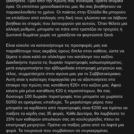
ξεκινήσετε. Πριν από την πρώτη σας συνεδρία, ορίστε ατομικά
όρια. Οι επιτόπιοι χρονοδιακόπτες μας θα σας βοηθήσουν να
παρακολουθείτε το χρόνο. Οι παίκτες στην Ελλάδα θα μπορούν
να επιλέξουν από επιλογές στη δική τους γλώσσα και να λάβουν
βοήθεια σε στιγμές που λειτουργούν για αυτούς. Όταν θέλετε μια
αλλαγή ρυθμού, μπορείτε να πάτε από τραπέζια σε τροχούς ή
ζωντανά δωμάτια χωρίς να χρειάζεται να φορτώσετε ξανά.
Είναι εύκολο να κατανοήσουμε τις προσφορές μας και
παραθέτουμε τους ακριβείς όρους δίπλα στον καθένα, ώστε να
ξέρετε τι είναι καλό σε ολόκληρο τον κατάλογο του καζίνο.
Διεκδικήστε πρώτα τις δωρεάν περιστροφές καλωσορίσματος,
μετά ενεργοποιήστε την εβδομαδιαία επιστροφή μετρητών και,
τέλος, συμμετάσχετε στον αγώνα μας για το Σαββατοκύριακο.
Αυτή είναι η καλύτερη παραγγελία για να αξιοποιήσετε στο
έπακρο την πρώτη σας κατάθεση €20+ στο καζίνο μας. Αφού
κάνετε μία μόνο κατάθεση €20 ή περισσότερων, θα σας
δώσουμε 100 δωρεάν περιστροφές που μπορείτε να χωρίσετε
50/50 σε ορισμένες υποδοχές. Το μεγαλύτερο μέρος που
μπορείτε να κερδίσετε από περιστροφές είναι €200 και πρέπει να
παίξετε τα κέρδη σας 35 φορές. Κάθε Δευτέρα, θα λαμβάνετε το
15% των καθαρών απωλειών σας σε κουλοχέρηδες πίσω σε
επιστροφή μετρητών. Πρέπει να παίξεις μέσα από τα λεφτά μια
φορά. Τα τουρνουά που συμβαίνουν σε συγκεκριμένες