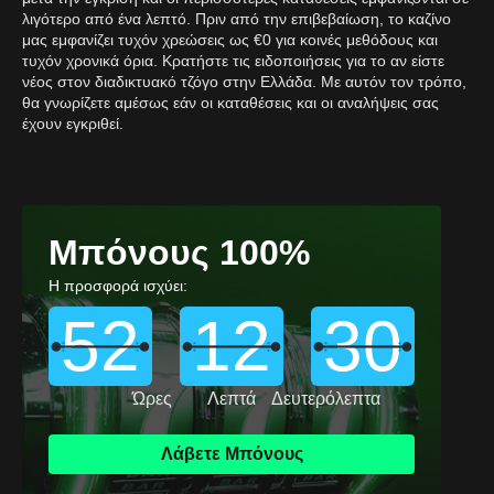
λιγότερο από ένα λεπτό. Πριν από την επιβεβαίωση, το καζίνο
μας εμφανίζει τυχόν χρεώσεις ως €0 για κοινές μεθόδους και
τυχόν χρονικά όρια. Κρατήστε τις ειδοποιήσεις για το αν είστε
νέος στον διαδικτυακό τζόγο στην Ελλάδα. Με αυτόν τον τρόπο,
θα γνωρίζετε αμέσως εάν οι καταθέσεις και οι αναλήψεις σας
έχουν εγκριθεί.
Μπόνους 100%
Η προσφορά ισχύει:
52
12
28
Ώρες
Λεπτά
Δευτερόλεπτα
Λάβετε Μπόνους