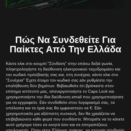
Πώς Να Συνδεθείτε Για
Παίκτες Από Την Ελλάδα
Κάντε κλικ στο κουμπί "Σύνδεση" στην επάνω δεξιά γωνία,
πληκτρολογήστε τη διεύθυνση ηλεκτρονικού ταχυδρομείου και
τον κωδικό πρόσβασής σας και, στη συνέχεια, κάντε κλικ στο
"Συνέχεια" Έχετε έτοιμο τον κωδικό σας εάν ρυθμίσετε την
επαλήθευση δύο βημάτων. Βεβαιωθείτε ότι βρίσκεστε στον
επίσημο ιστότοπό μας, απενεργοποιήστε το Caps Lock και
χρησιμοποιήστε την ίδια διεύθυνση email που χρησιμοποιήσατε
για να εγγραφείτε. Εάν συνδεθείτε στον λογαριασμό σας, τα
υπόλοιπα και τα όριά σας θα εμφανιστούν σε €. Εάν
χρησιμοποιείτε μια αξιόπιστη συσκευή, δεν θα χρειάζεται να
επιβεβαιώνετε κάθε φορά που συνδέεστε. Μπορείτε να το κάνετε
αυτό γρήγορα τόσο σε κινητά όσο και σε επιτραπέζιους
υπολογιστές. Όταν είστε Έλληνας παίκτης, τα στοιχεία σύνδεσής