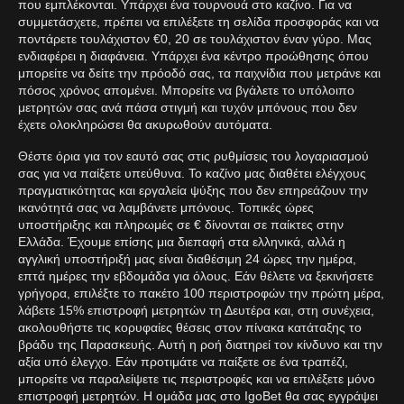
που εμπλέκονται. Υπάρχει ένα τουρνουά στο καζίνο. Για να
συμμετάσχετε, πρέπει να επιλέξετε τη σελίδα προσφοράς και να
ποντάρετε τουλάχιστον €0, 20 σε τουλάχιστον έναν γύρο. Μας
ενδιαφέρει η διαφάνεια. Υπάρχει ένα κέντρο προώθησης όπου
μπορείτε να δείτε την πρόοδό σας, τα παιχνίδια που μετράνε και
πόσος χρόνος απομένει. Μπορείτε να βγάλετε το υπόλοιπο
μετρητών σας ανά πάσα στιγμή και τυχόν μπόνους που δεν
έχετε ολοκληρώσει θα ακυρωθούν αυτόματα.
Θέστε όρια για τον εαυτό σας στις ρυθμίσεις του λογαριασμού
σας για να παίξετε υπεύθυνα. Το καζίνο μας διαθέτει ελέγχους
πραγματικότητας και εργαλεία ψύξης που δεν επηρεάζουν την
ικανότητά σας να λαμβάνετε μπόνους. Τοπικές ώρες
υποστήριξης και πληρωμές σε € δίνονται σε παίκτες στην
Ελλάδα. Έχουμε επίσης μια διεπαφή στα ελληνικά, αλλά η
αγγλική υποστήριξή μας είναι διαθέσιμη 24 ώρες την ημέρα,
επτά ημέρες την εβδομάδα για όλους. Εάν θέλετε να ξεκινήσετε
γρήγορα, επιλέξτε το πακέτο 100 περιστροφών την πρώτη μέρα,
λάβετε 15% επιστροφή μετρητών τη Δευτέρα και, στη συνέχεια,
ακολουθήστε τις κορυφαίες θέσεις στον πίνακα κατάταξης το
βράδυ της Παρασκευής. Αυτή η ροή διατηρεί τον κίνδυνο και την
αξία υπό έλεγχο. Εάν προτιμάτε να παίξετε σε ένα τραπέζι,
μπορείτε να παραλείψετε τις περιστροφές και να επιλέξετε μόνο
επιστροφή μετρητών. Η ομάδα μας στο IgoBet θα σας εγγράψει